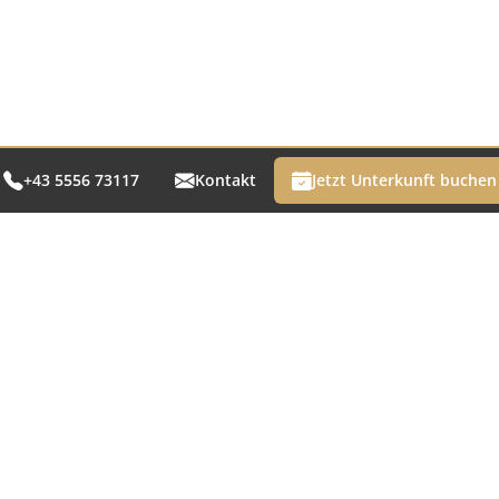
+43 5556 73117
Kontakt
Jetzt Unterkunft buchen
Kontakt
In
+43 5556 73117
Kon
Tel:
info@hotel-bergerhof.at
E-Mail:
Im
Dat
AG